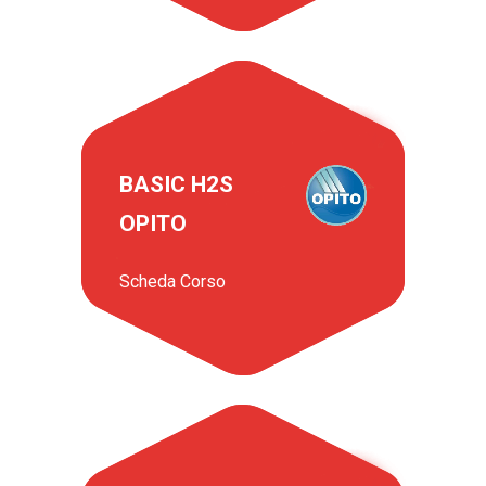
BASIC H2S
OPITO
Scheda Corso