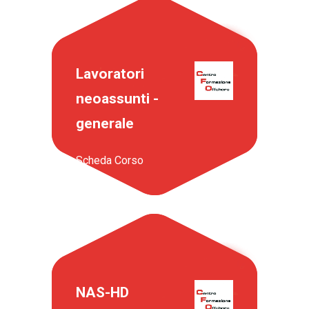
Lavoratori
neoassunti -
generale
Scheda Corso
NAS-HD