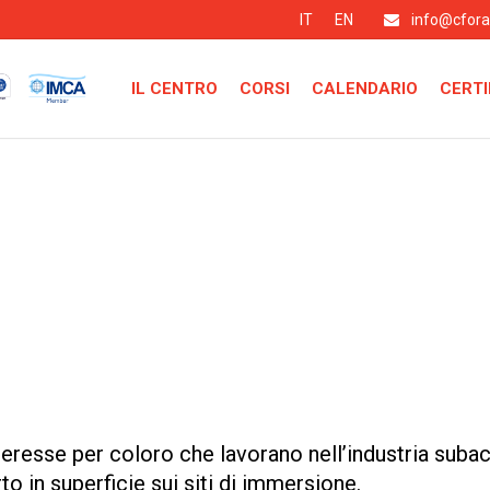
IT
EN
info@cfor
IL CENTRO
CORSI
CALENDARIO
CERTI
teresse per coloro che lavorano nell’industria subacq
to in superficie sui siti di immersione.