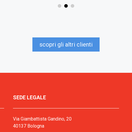
scopri gli altri clienti
SEDE LEGALE
Via Giambattista Gandino, 20
40137 Bologna